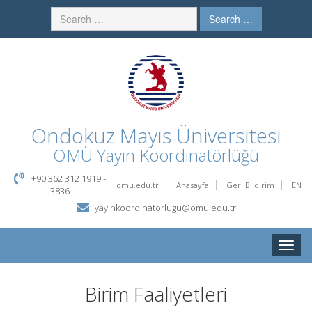
Search …
Ondokuz Mayıs Üniversitesi
OMÜ Yayın Koordinatörlüğü
+90 362 312 1919 -
omu.edu.tr
Anasayfa
Geri Bildirim
EN
3836
yayinkoordinatorlugu@omu.edu.tr
Toggle
naviga
Birim Faaliyetleri