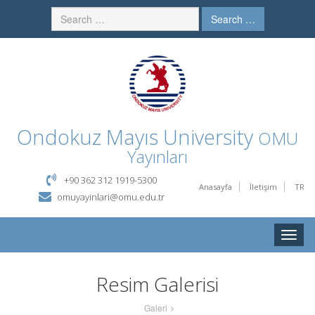
Search …
Ondokuz Mayıs University
OMU
Yayınları
+90 362 312 1919-5300
Anasayfa
İletişim
TR
omuyayinlari@omu.edu.tr
Toggle
naviga
Resim Galerisi
Galeri