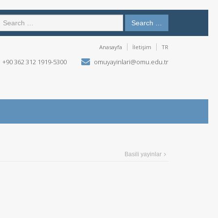
Search …
Anasayfa
İletişim
TR
+90 362 312 1919-5300
omuyayinlari@omu.edu.tr
Basili yayinlar