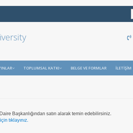
versity
YINLAR
TOPLUMSAL KATKI
BELGE VE FORMLAR
İLETİŞİM
ire Başkanlığından satın alarak temin edebilirsiniz.
için tıklayınız.