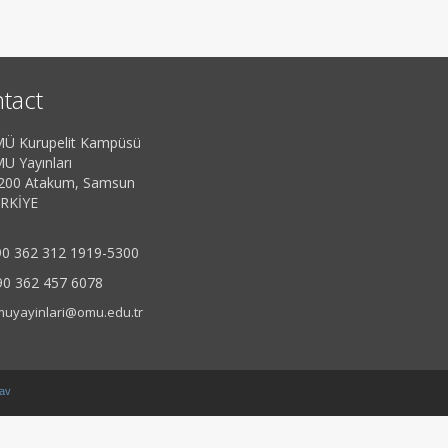
tact
Ü Kurupelit Kampüsü
U Yayınları
200 Atakum, Samsun
RKİYE
0 362 312 1919-5300
90 362 457 6078
uyayinlari@omu.edu.tr
av