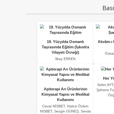
Bası
19. Yüzyılda Osmanlı
Akvâm-ı 
Taşrasında Eğitim (İşkodra
Vilayeti Örneği)
Özka
İlkay ERKEN
Her Y
Selim AYT
Apiterapi Arı Ürünlerinin
Şahane F
Kimyasal Yapısı ve Medikal
Öz
Kullanımı
Cevat NİSBET, Hatice Özlem
NİSBET, Sezgin GÜNEŞ, Sevda