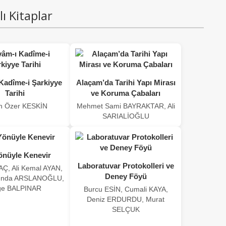
lı Kitaplar
Kadîme-i Şarkiyye
Alaçam’da Tarihi Yapı Mirası
Tarihi
ve Koruma Çabaları
n Özer KESKİN
Mehmet Sami BAYRAKTAR, Ali
SARIALİOĞLU
önüyle Kenevir
Laboratuvar Protokolleri ve
AÇ, Ali Kemal AYAN,
Deney Föyü
unda ARSLANOĞLU,
ge BALPINAR
Burcu ESİN, Cumali KAYA,
Deniz ERDURDU, Murat
SELÇUK