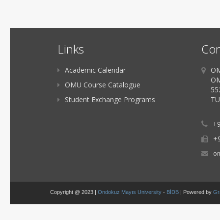
Links
Con
Academic Calendar
OM
OM
OMU Course Catalogue
55
Student Exchange Programs
TÜ
+9
+
om
Copyright @ 2023 |
Ondokuz Mayıs University
-
BİDB
| Powered by
Gr